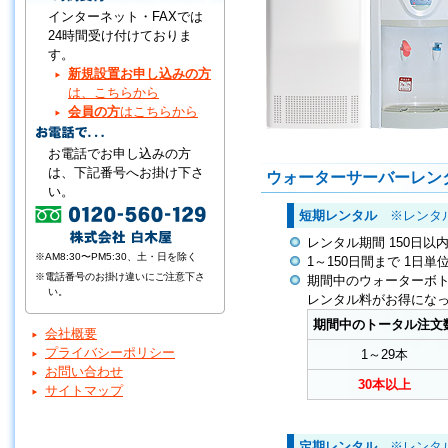
インターネット・FAXでは
24時間受け付けておりま
す。
新規設置お申し込みの方
は、こちらから
会員の方
はこちらから
お電話でお申し込みの方
は、下記番号へお掛け下さ
ウォーターサーバーレン
い。
短期レンタル
※レンタル
レンタル期間 150日
※AM8:30〜PM5:30、土・日を除く
1～150日間まで 1日
※電話番号のお掛け違いにご注意下さ
期間中のウォーターボ
い。
レンタル料がお得にな
期間中のトータル注文
会社概要
プライバシーポリシー
1～29本
お問い合わせ
30本以上
サイトマップ
定期レンタル
※レンタル