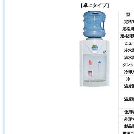
［卓上タイプ］
型 
定格
定格周
定格消
ヒュ
冷水
温水
タンク
冷却
冷 
温度
温度
使用
外形
製品
電源コ