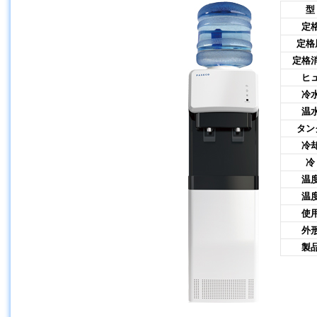
型
定
定格
定格
ヒ
冷
温
タン
冷
冷
温
温
使
外
製